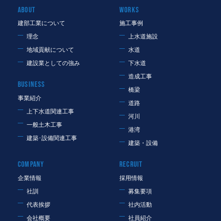
ABOUT
WORKS
建部工業について
施工事例
理念
上水道施設
地域貢献について
水道
建設業としての強み
下水道
造成工事
BUSINESS
橋梁
事業紹介
道路
上下水道関連工事
河川
一般土木工事
港湾
建築･設備関連工事
建築・設備
COMPANY
RECRUIT
企業情報
採用情報
社訓
募集要項
代表挨拶
社内活動
会社概要
社員紹介