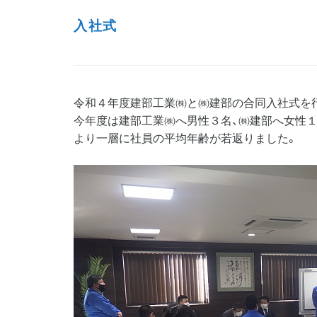
入社式
令和４年度建部工業㈱と㈱建部の合同入社式を
今年度は建部工業㈱へ男性３名、㈱建部へ女性
より一層に社員の平均年齢が若返りました。